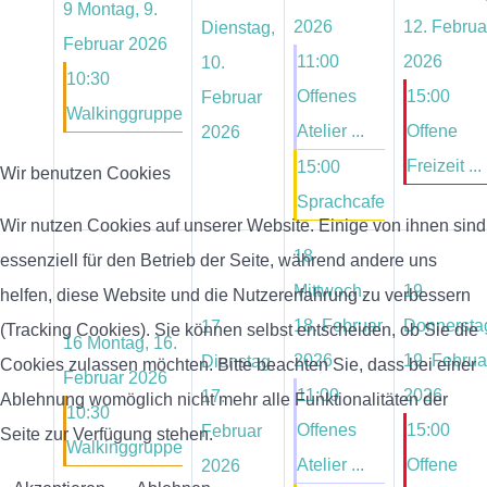
9
Montag, 9.
2026
12. Februa
Dienstag,
Februar 2026
11:00
2026
10.
10:30
Offenes
15:00
Februar
Walkinggruppe
Atelier ...
Offene
2026
Freizeit ...
15:00
Wir benutzen Cookies
Sprachcafe
Wir nutzen Cookies auf unserer Website. Einige von ihnen sind
18
essenziell für den Betrieb der Seite, während andere uns
Mittwoch,
19
helfen, diese Website und die Nutzererfahrung zu verbessern
18. Februar
Donnersta
17
(Tracking Cookies). Sie können selbst entscheiden, ob Sie die
16
Montag, 16.
2026
19. Februa
Dienstag,
Cookies zulassen möchten. Bitte beachten Sie, dass bei einer
Februar 2026
11:00
2026
17.
Ablehnung womöglich nicht mehr alle Funktionalitäten der
10:30
Offenes
15:00
Februar
Seite zur Verfügung stehen.
Walkinggruppe
Atelier ...
Offene
2026